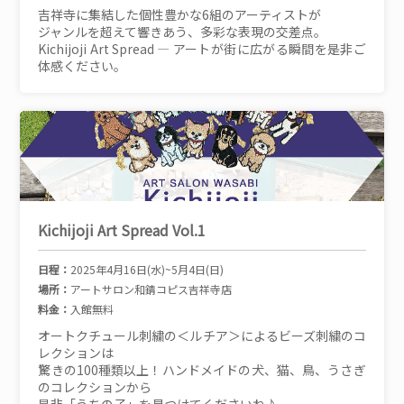
吉祥寺に集結した個性豊かな6組のアーティストが
ジャンルを超えて響きあう、多彩な表現の交差点。
Kichijoji Art Spread ― アートが街に広がる瞬間を是非ご
体感ください。
Kichijoji Art Spread Vol.1
日程：
2025年4月16日(水)~5月4日(日)
場所：
アートサロン和錆コピス吉祥寺店
料金：
入館無料
オートクチュール刺繍の＜ルチア＞によるビーズ刺繍のコ
レクションは
驚きの100種類以上！ハンドメイドの犬、猫、鳥、うさぎ
のコレクションから