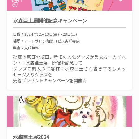
水森亜土展開催記念キャンペーン
日程：
2024年12月13日(金)～28日(土)
場所：
アートサロン和錆コピス吉祥寺店
料金：
入館無料
秘蔵の原画や版画、新旧の人気グッズが集まる一大イベ
ント「水森亜土展」開催を記念して
グッズご購入のお客様に水森亜土さん書き下ろしメッ
セージ入りグッズを
先着プレゼントキャンペーンを開催☆
水森亜土展2024