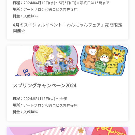
日程：
2024年4月10日(水)～5月5日(日)※最終日は16時まで
場所：
アートサロン和錆コピス吉祥寺店
料金：
入館無料
4月のスペシャルイベント「わんにゃんフェア」期間限定
開催☆
スプリングキャンペーン2024
日程：
2024年3月19日(火) ～開催
場所：
アートサロン和錆コピス吉祥寺店
料金：
入館無料