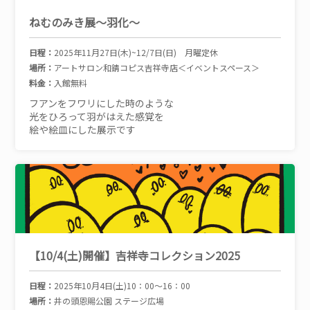
ねむのみき展～羽化～
日程：
2025年11月27日(木)~12/7日(日) 月曜定休
場所：
アートサロン和錆コピス吉祥寺店＜イベントスペース＞
料金：
入館無料
フアンをフワリにした時のような
光をひろって羽がはえた感覚を
絵や絵皿にした展示です
【10/4(土)開催】吉祥寺コレクション2025
日程：
2025年10月4日(土)10：00～16：00
場所：
井の頭恩賜公園 ステージ広場