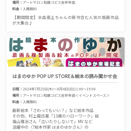
場所：
アートサロン和錆コピス吉祥寺店
料金：
入館無料
【期間限定】水森亜土ちゃんの新作含む人気の版画作品
が大集合♪
はまのゆか POP UP STORE＆絵本の読み聞かせ会
日程：
2024年7月25日(木)～8月4日(日)11:00〜19:00
場所：
アートサロン和錆コピス吉祥寺店＜イベントスペース＞
料金：
入館無料
最新絵本「さわってもいい？」など絵本作品
その他、村上龍氏著「13歳のハローワーク」絵
福山雅治さん「泣いたりしないで」MV など
活躍中の〈?絵本作家 はまのゆかさん〉の