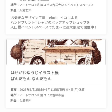
場所：
アートサロン和錆コピス吉祥寺店＜イベントスペース＞
料金：
入館無料
お気楽なデザイン工房「ekot」イコによる
ハンドプリントTシャツのポップアップショップを
入口横イベントスペースでたま～に週末限定で開催中！
はせがわゆうじイラスト展
ぱんだもん なんだもん
日程：
2025年8月1日(金)~8月11日(月祝) ※4日(月)休館
場所：
アートサロン和錆コピス吉祥寺店
料金：
入館無料