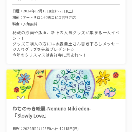
日程：
2024年12月13日(金)～28日(土)
場所：
アートサロン和錆コピス吉祥寺店
料金：
入館無料
秘蔵の原画や版画、新旧の人気グッズが集まる一大イベ
ント！
グッズご購入の方には水森亜土さん書き下ろしメッセー
ジ入りグッズを先着プレゼント☆
今年のクリスマスは吉祥寺に集まれ～！
ねむのみき絵展-Nemuno Miki eden-
『Slowly Love』
日程：
2024年11月28日(木)～12月8日(日)