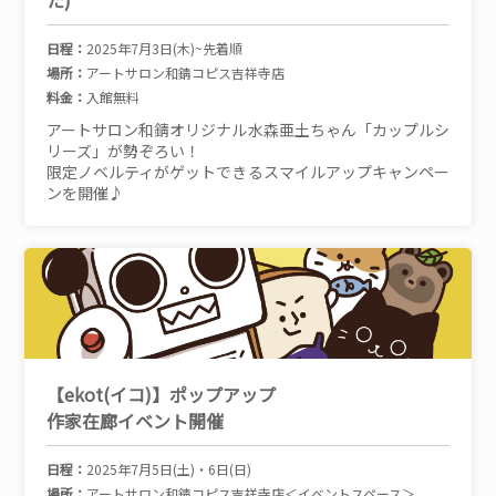
た)
日程：
2025年7月3日(木)~先着順
場所：
アートサロン和錆コピス吉祥寺店
料金：
入館無料
アートサロン和錆オリジナル水森亜土ちゃん「カップルシ
リーズ」が勢ぞろい！
限定ノベルティがゲットできるスマイルアップキャンペー
ンを開催♪
【ekot(イコ)】ポップアップ
作家在廊イベント開催
日程：
2025年7月5日(土)・6日(日)
場所：
アートサロン和錆コピス吉祥寺店＜イベントスペース＞