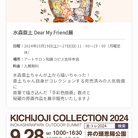
水森亜土 Dear My Friend展
日程：
2024年10月19日(土)～27日(日) 11：00～19：00（月曜定
休）
場所：
アートサロン和錆コピス吉祥寺店
料金：
入館無料
水森亜土ちゃんが上から描いちゃった！
亜土ちゃん自身がコレクションする完売済みの人気版画
に
直筆で描き込んだ「手彩色版画」数点と
秘蔵の原画作品を展示販売いたします♪