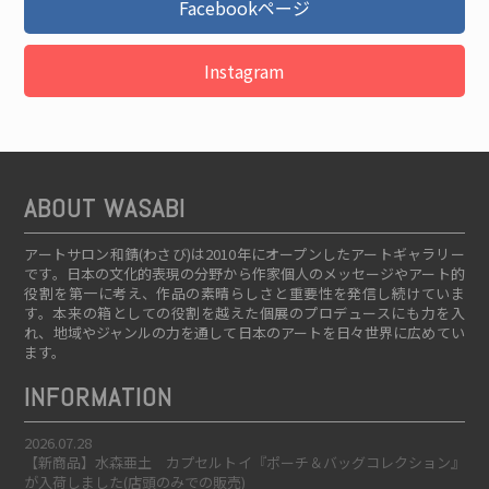
Facebookページ
Instagram
ABOUT WASABI
アートサロン和錆(わさび)は2010年にオープンしたアートギャラリー
です。日本の文化的表現の分野から作家個人のメッセージやアート的
役割を第一に考え、作品の素晴らしさと重要性を発信し続けていま
す。本来の箱としての役割を越えた個展のプロデュースにも力を入
れ、地域やジャンルの力を通して日本のアートを日々世界に広めてい
ます。
INFORMATION
2026.07.28
【新商品】水森亜土 カプセルトイ『ポーチ＆バッグコレクション』
が入荷しました(店頭のみでの販売)