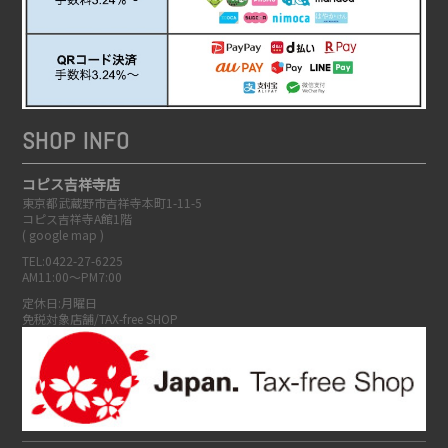
SHOP INFO
コピス吉祥寺店
東京都武蔵野市吉祥寺本町1-11-5
コピス吉祥寺A館1階
(
google map
)
TEL:0422-27-6225
AM11:00～PM7:00
定休日:月曜日
免税対象店舗/TAX-free SHOP