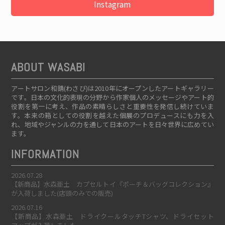
Instagram
ABOUT WASABI
アートサロン和錆(わさび)は2010年にオープンしたアートギャラリー
です。日本の文化的表現の分野から作家個人のメッセージやアート的
役割を第一に考え、作品の素晴らしさと重要性を発信し続けていま
す。本来の箱としての役割を越えた個展のプロデュースにも力を入
れ、地域やジャンルの力を通して日本のアートを日々世界に広めてい
ます。
INFORMATION
2026.07.28
【新商品】水森亜土 カプセルトイ『ポーチ＆バッグコレクション』
が入荷しました(店頭のみでの販売)
2026.07.16
【新商品】水森亜土 ドライクールタッチTシャツ、ドライセット