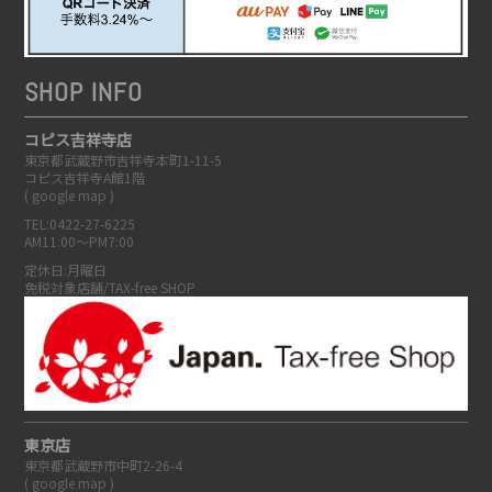
SHOP INFO
コピス吉祥寺店
東京都武蔵野市吉祥寺本町1-11-5
コピス吉祥寺A館1階
(
google map
)
TEL:0422-27-6225
AM11:00～PM7:00
定休日:月曜日
免税対象店舗/TAX-free SHOP
東京店
東京都武蔵野市中町2-26-4
(
google map
)