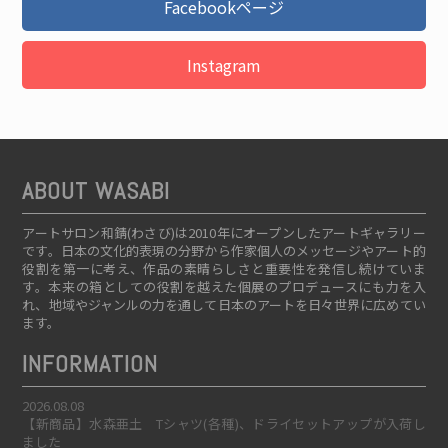
Facebookページ
Instagram
ABOUT WASABI
アートサロン和錆(わさび)は2010年にオープンしたアートギャラリー
です。日本の文化的表現の分野から作家個人のメッセージやアート的
役割を第一に考え、作品の素晴らしさと重要性を発信し続けていま
す。本来の箱としての役割を越えた個展のプロデュースにも力を入
れ、地域やジャンルの力を通して日本のアートを日々世界に広めてい
ます。
INFORMATION
2026.08.08
【新商品】水森亜土 Tシャツ(各種)、ドライセットアップが入荷し
ました