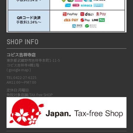
SHOP INFO
コピス吉祥寺店
東京都武蔵野市吉祥寺本町1-11-5
コピス吉祥寺A館1階
(
google map
)
TEL:0422-27-6225
AM11:00～PM7:00
定休日:月曜日
免税対象店舗/TAX-free SHOP