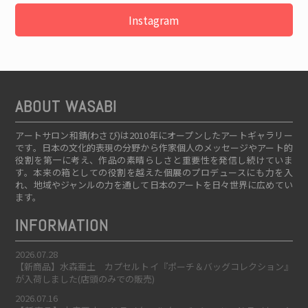
Instagram
ABOUT WASABI
アートサロン和錆(わさび)は2010年にオープンしたアートギャラリー
です。日本の文化的表現の分野から作家個人のメッセージやアート的
役割を第一に考え、作品の素晴らしさと重要性を発信し続けていま
す。本来の箱としての役割を越えた個展のプロデュースにも力を入
れ、地域やジャンルの力を通して日本のアートを日々世界に広めてい
ます。
INFORMATION
2026.07.28
【新商品】水森亜土 カプセルトイ『ポーチ＆バッグコレクション』
が入荷しました(店頭のみでの販売)
2026.07.16