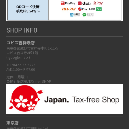
SHOP INFO
コピス吉祥寺店
東京都武蔵野市吉祥寺本町1-11-5
コピス吉祥寺A館1階
(
google map
)
TEL:0422-27-6225
AM11:00～PM7:00
定休日:月曜日
免税対象店舗/TAX-free SHOP
東京店
東京都武蔵野市中町2-26-4