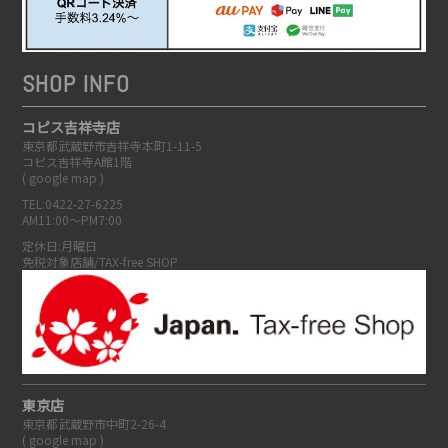
SHOP INFO
コピス吉祥寺店
東京都武蔵野市吉祥寺本町1-11-5
コピス吉祥寺A館1階
(
google map
)
TEL:0422-27-6225
AM11:00～PM7:00
定休日:月曜日
免税対象店舗/TAX-free SHOP
東京店
東京都武蔵野市中町2-26-4
(
google map
)