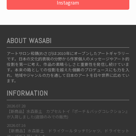
Instagram
ABOUT WASABI
アートサロン和錆(わさび)は2010年にオープンしたアートギャラリー
です。日本の文化的表現の分野から作家個人のメッセージやアート的
役割を第一に考え、作品の素晴らしさと重要性を発信し続けていま
す。本来の箱としての役割を越えた個展のプロデュースにも力を入
れ、地域やジャンルの力を通して日本のアートを日々世界に広めてい
ます。
INFORMATION
2026.07.28
【新商品】水森亜土 カプセルトイ『ポーチ＆バッグコレクション』
が入荷しました(店頭のみでの販売)
2026.07.16
【新商品】水森亜土 ドライクールタッチTシャツ、ドライセット