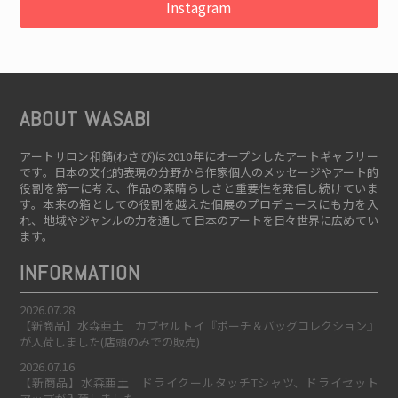
Instagram
ABOUT WASABI
アートサロン和錆(わさび)は2010年にオープンしたアートギャラリー
です。日本の文化的表現の分野から作家個人のメッセージやアート的
役割を第一に考え、作品の素晴らしさと重要性を発信し続けていま
す。本来の箱としての役割を越えた個展のプロデュースにも力を入
れ、地域やジャンルの力を通して日本のアートを日々世界に広めてい
ます。
INFORMATION
2026.07.28
【新商品】水森亜土 カプセルトイ『ポーチ＆バッグコレクション』
が入荷しました(店頭のみでの販売)
2026.07.16
【新商品】水森亜土 ドライクールタッチTシャツ、ドライセット