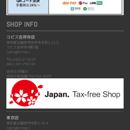
SHOP INFO
コピス吉祥寺店
東京都武蔵野市吉祥寺本町1-11-5
コピス吉祥寺A館1階
(
google map
)
TEL:0422-27-6225
AM11:00～PM7:00
定休日:月曜日
免税対象店舗/TAX-free SHOP
東京店
東京都武蔵野市中町2-26-4
(
google map
)