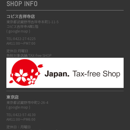
SHOP INFO
コピス吉祥寺店
東京都武蔵野市吉祥寺本町1-11-5
コピス吉祥寺A館1階
(
google map
)
TEL:0422-27-6225
AM11:00～PM7:00
定休日:月曜日
免税対象店舗/TAX-free SHOP
東京店
東京都武蔵野市中町2-26-4
(
google map
)
TEL:0422-57-4130
AM11:00～PM6:00
定休日：月曜日