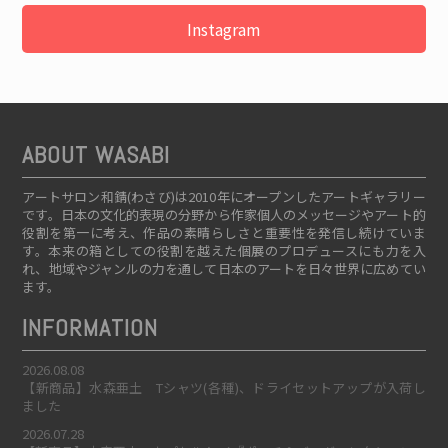
Instagram
ABOUT WASABI
アートサロン和錆(わさび)は2010年にオープンしたアートギャラリー
です。日本の文化的表現の分野から作家個人のメッセージやアート的
役割を第一に考え、作品の素晴らしさと重要性を発信し続けていま
す。本来の箱としての役割を越えた個展のプロデュースにも力を入
れ、地域やジャンルの力を通して日本のアートを日々世界に広めてい
ます。
INFORMATION
2026.08.08
【新商品】水森亜土 Tシャツ(各種)、ドライセットアップが入荷し
ました
2026.07.28