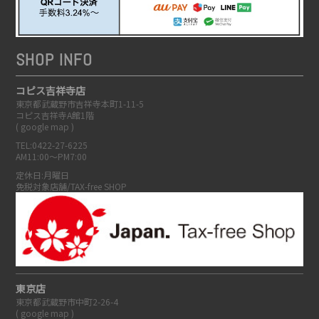
SHOP INFO
コピス吉祥寺店
東京都武蔵野市吉祥寺本町1-11-5
コピス吉祥寺A館1階
(
google map
)
TEL:0422-27-6225
AM11:00～PM7:00
定休日:月曜日
免税対象店舗/TAX-free SHOP
東京店
東京都武蔵野市中町2-26-4
(
google map
)