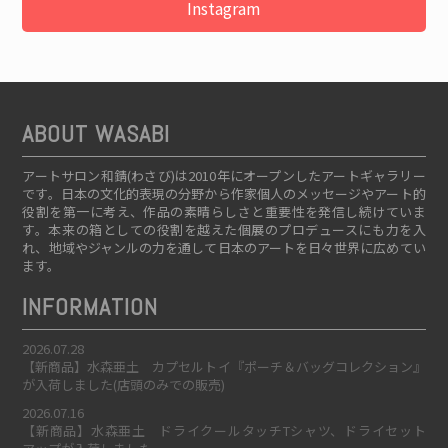
Instagram
ABOUT WASABI
アートサロン和錆(わさび)は2010年にオープンしたアートギャラリー
です。日本の文化的表現の分野から作家個人のメッセージやアート的
役割を第一に考え、作品の素晴らしさと重要性を発信し続けていま
す。本来の箱としての役割を越えた個展のプロデュースにも力を入
れ、地域やジャンルの力を通して日本のアートを日々世界に広めてい
ます。
INFORMATION
2026.07.28
【新商品】水森亜土 カプセルトイ『ポーチ＆バッグコレクション』
が入荷しました(店頭のみでの販売)
2026.07.16
【新商品】水森亜土 ドライクールタッチTシャツ、ドライセット