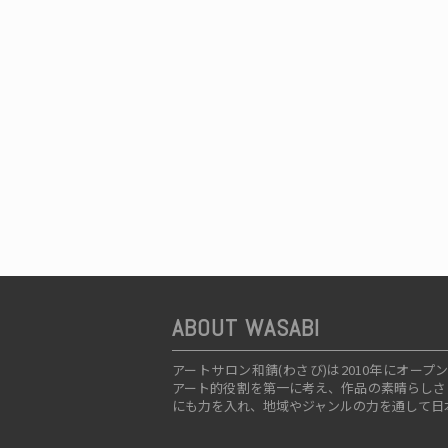
ABOUT WASABI
アートサロン和錆(わさび)は2010年にオ
アート的役割を第一に考え、作品の素晴らしさ
にも力を入れ、地域やジャンルの力を通して日