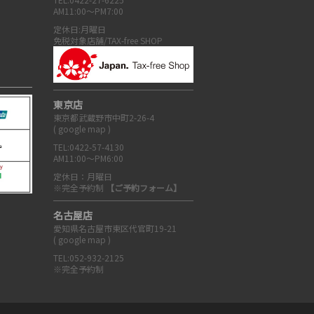
AM11:00～PM7:00
定休日:月曜日
免税対象店舗/TAX-free SHOP
東京店
東京都武蔵野市中町2-26-4
(
google map
)
TEL:0422-57-4130
AM11:00～PM6:00
定休日：月曜日
※完全予約制
【ご予約フォーム】
名古屋店
愛知県名古屋市東区代官町19-21
(
google map
)
TEL:052-932-2125
※完全予約制