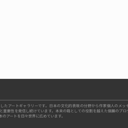
ープンしたアートギャラリーです。日本の文化的表現の分野から作家個人のメッ
と重要性を発信し続けています。本来の箱としての役割を越えた個展のプロ
本のアートを日々世界に広めています。