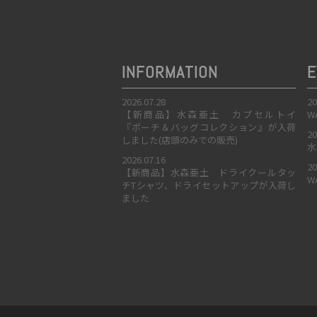
INFORMATION
E
2026.07.28
20
【新商品】水森亜土 カプセルトイ
W
『ポーチ＆バッグコレクション』が入荷
20
しました(店頭のみでの販売)
水
2026.07.16
20
【新商品】水森亜土 ドライクールタッ
W
チTシャツ、ドライセットアップが入荷し
ました