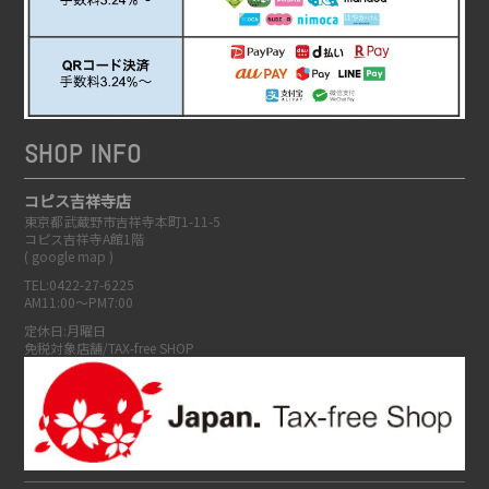
SHOP INFO
コピス吉祥寺店
東京都武蔵野市吉祥寺本町1-11-5
コピス吉祥寺A館1階
(
google map
)
TEL:0422-27-6225
AM11:00～PM7:00
定休日:月曜日
免税対象店舗/TAX-free SHOP