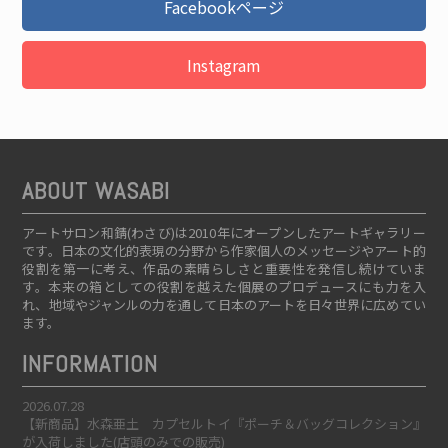
Facebookページ
Instagram
ABOUT WASABI
アートサロン和錆(わさび)は2010年にオープンしたアートギャラリー
です。日本の文化的表現の分野から作家個人のメッセージやアート的
役割を第一に考え、作品の素晴らしさと重要性を発信し続けていま
す。本来の箱としての役割を越えた個展のプロデュースにも力を入
れ、地域やジャンルの力を通して日本のアートを日々世界に広めてい
ます。
INFORMATION
2026.07.28
【新商品】水森亜土 カプセルトイ『ポーチ＆バッグコレクション』
が入荷しました(店頭のみでの販売)