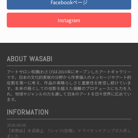
Facebookページ
Instagram
ABOUT WASABI
アートサロン和錆(わさび)は2010年にオープンしたアートギャラリー
です。日本の文化的表現の分野から作家個人のメッセージやアート的
役割を第一に考え、作品の素晴らしさと重要性を発信し続けていま
す。本来の箱としての役割を越えた個展のプロデュースにも力を入
れ、地域やジャンルの力を通して日本のアートを日々世界に広めてい
ます。
INFORMATION
2026.08.08
【新商品】水森亜土 Tシャツ(各種)、ドライセットアップが入荷し
ました