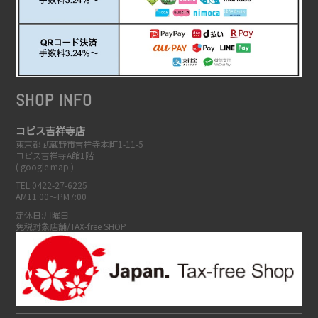
SHOP INFO
コピス吉祥寺店
東京都武蔵野市吉祥寺本町1-11-5
コピス吉祥寺A館1階
(
google map
)
TEL:0422-27-6225
AM11:00～PM7:00
定休日:月曜日
免税対象店舗/TAX-free SHOP