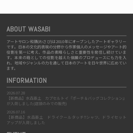
ABOUT WASABI
アートサロン和錆(わさび)は2010年にオープンしたアートギャラリー
です。日本の文化的表現の分野から作家個人のメッセージやアート的
役割を第一に考え、作品の素晴らしさと重要性を発信し続けていま
す。本来の箱としての役割を越えた個展のプロデュースにも力を入
れ、地域やジャンルの力を通して日本のアートを日々世界に広めてい
ます。
INFORMATION
2026.07.28
【新商品】水森亜土 カプセルトイ『ポーチ＆バッグコレクション』
が入荷しました(店頭のみでの販売)
2026.07.16
【新商品】水森亜土 ドライクールタッチTシャツ、ドライセット
アップが入荷しました