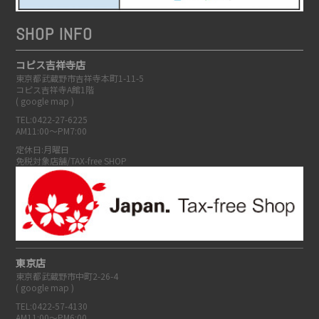
SHOP INFO
コピス吉祥寺店
東京都武蔵野市吉祥寺本町1-11-5
コピス吉祥寺A館1階
(
google map
)
TEL:0422-27-6225
AM11:00～PM7:00
定休日:月曜日
免税対象店舗/TAX-free SHOP
東京店
東京都武蔵野市中町2-26-4
(
google map
)
TEL:0422-57-4130
AM11:00～PM6:00