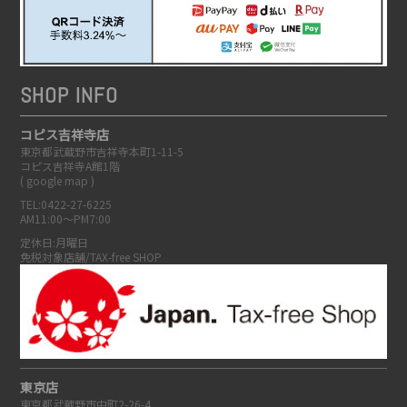
SHOP INFO
コピス吉祥寺店
東京都武蔵野市吉祥寺本町1-11-5
コピス吉祥寺A館1階
(
google map
)
TEL:0422-27-6225
AM11:00～PM7:00
定休日:月曜日
免税対象店舗/TAX-free SHOP
東京店
東京都武蔵野市中町2-26-4