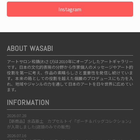
Instagram
ABOUT WASABI
アートサロン和錆(わさび)は2010年にオープンしたアートギャラリー
です。日本の文化的表現の分野から作家個人のメッセージやアート的
役割を第一に考え、作品の素晴らしさと重要性を発信し続けていま
す。本来の箱としての役割を越えた個展のプロデュースにも力を入
れ、地域やジャンルの力を通して日本のアートを日々世界に広めてい
ます。
INFORMATION
2026.07.28
【新商品】水森亜土 カプセルトイ『ポーチ＆バッグコレクション』
が入荷しました(店頭のみでの販売)
2026.07.16