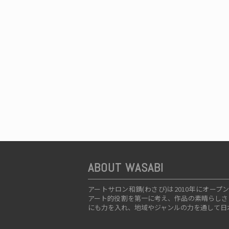
ABOUT WASABI
アートサロン和錆(わさび)は2010年にオ
アート的役割を第一に考え、作品の素晴らしさ
にも力を入れ、地域やジャンルの力を通して日