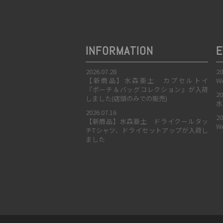
INFORMATION
E
2026.07.28
20
【新商品】水森亜土 カプセルトイ
W
『ポーチ＆バッグコレクション』が入荷
20
しました(店頭のみでの販売)
水
2026.07.16
20
【新商品】水森亜土 ドライクールタッ
W
チTシャツ、ドライセットアップが入荷し
ました