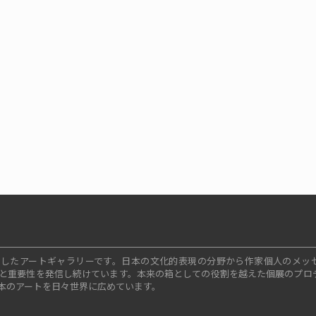
ープンしたアートギャラリーです。日本の文化的表現の分野から作家個人のメッ
と重要性を発信し続けています。本来の箱としての役割を越えた個展のプロ
本のアートを日々世界に広めています。