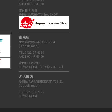
AM11:00～PM7:00
定休日:月曜日
免税対象店舗/TAX-free SHOP
東京店
東京都武蔵野市中町2-26-4
(
google map
)
TEL:0422-57-4130
AM11:00～PM6:00
定休日：月曜日
※完全予約制
【ご予約フォーム】
名古屋店
愛知県名古屋市東区代官町19-21
(
google map
)
TEL:052-932-2125
※完全予約制