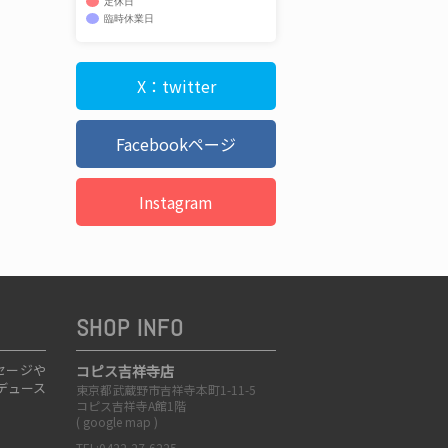
定休日
臨時休業日
X：twitter
Facebookページ
Instagram
SHOP INFO
セージや
コピス吉祥寺店
デュース
東京都武蔵野市吉祥寺本町1-11-5
コピス吉祥寺A館1階
(
google map
)
TEL:0422-27-6225