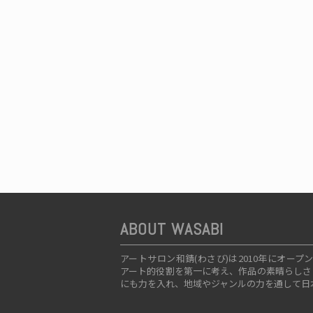
ABOUT WASABI
アートサロン和錆(わさび)は2010年にオ
アート的役割を第一に考え、作品の素晴らしさ
にも力を入れ、地域やジャンルの力を通して日