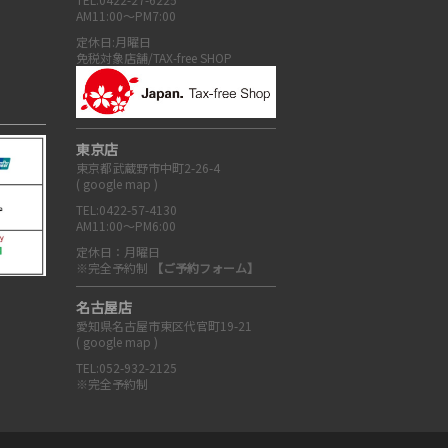
AM11:00～PM7:00
定休日:月曜日
免税対象店舗/TAX-free SHOP
東京店
東京都武蔵野市中町2-26-4
(
google map
)
TEL:0422-57-4130
AM11:00～PM6:00
定休日：月曜日
※完全予約制
【ご予約フォーム】
名古屋店
愛知県名古屋市東区代官町19-21
(
google map
)
TEL:052-932-2125
※完全予約制