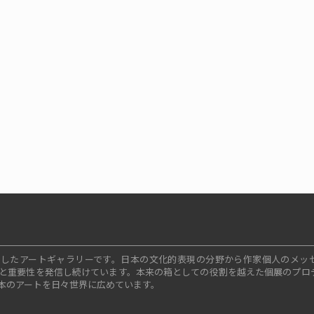
ープンしたアートギャラリーです。日本の文化的表現の分野から作家個人のメッ
と重要性を発信し続けています。本来の箱としての役割を越えた個展のプロ
本のアートを日々世界に広めています。