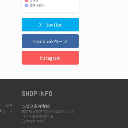
定休日
臨時休業日
X：twitter
Facebookページ
Instagram
SHOP INFO
セージや
コピス吉祥寺店
デュース
東京都武蔵野市吉祥寺本町1-11-5
コピス吉祥寺A館1階
(
google map
)
TEL:0422-27-6225