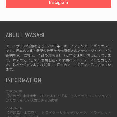
Instagram
ABOUT WASABI
アートサロン和錆(わさび)は2010年にオープンしたアートギャラリー
です。日本の文化的表現の分野から作家個人のメッセージやアート的
役割を第一に考え、作品の素晴らしさと重要性を発信し続けていま
す。本来の箱としての役割を越えた個展のプロデュースにも力を入
れ、地域やジャンルの力を通して日本のアートを日々世界に広めてい
ます。
INFORMATION
2026.07.28
【新商品】水森亜土 カプセルトイ『ポーチ＆バッグコレクション』
が入荷しました(店頭のみでの販売)
2026.07.16
【新商品】水森亜土 ドライクールタッチTシャツ、ドライセット