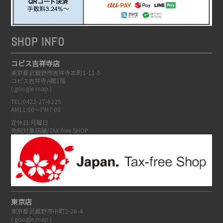
SHOP INFO
コピス吉祥寺店
東京都武蔵野市吉祥寺本町1-11-5
コピス吉祥寺A館1階
(
google map
)
TEL:0422-27-6225
AM11:00～PM7:00
定休日:月曜日
免税対象店舗/TAX-free SHOP
東京店
東京都武蔵野市中町2-26-4
(
google map
)