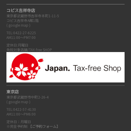
コピス吉祥寺店
東京都武蔵野市吉祥寺本町1-11-5
コピス吉祥寺A館1階
(
google map
)
TEL:0422-27-6225
AM11:00～PM7:00
定休日:月曜日
免税対象店舗/TAX-free SHOP
東京店
東京都武蔵野市中町2-26-4
(
google map
)
TEL:0422-57-4130
AM11:00～PM6:00
定休日：月曜日
※完全予約制
【ご予約フォーム】