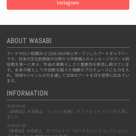
Instagram
ABOUT WASABI
アートサロン和錆(わさび)は2010年にオープンしたアートギャラリー
です。日本の文化的表現の分野から作家個人のメッセージやアート的
役割を第一に考え、作品の素晴らしさと重要性を発信し続けていま
す。本来の箱としての役割を越えた個展のプロデュースにも力を入
れ、地域やジャンルの力を通して日本のアートを日々世界に広めてい
ます。
INFORMATION
2026.08.08
【新商品】水森亜土 Tシャツ(各種)、ドライセットアップが入荷し
ました
2026.07.28
【新商品】水森亜土 カプセルトイ『ポーチ＆バッグコレクション』