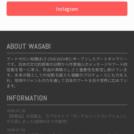
Instagram
ABOUT WASABI
アートサロン和錆(わさび)は2010年にオープンしたアートギャラリー
です。日本の文化的表現の分野から作家個人のメッセージやアート的
役割を第一に考え、作品の素晴らしさと重要性を発信し続けていま
す。本来の箱としての役割を越えた個展のプロデュースにも力を入
れ、地域やジャンルの力を通して日本のアートを日々世界に広めてい
ます。
INFORMATION
2026.07.28
【新商品】水森亜土 カプセルトイ『ポーチ＆バッグコレクション』
が入荷しました(店頭のみでの販売)
2026.07.16