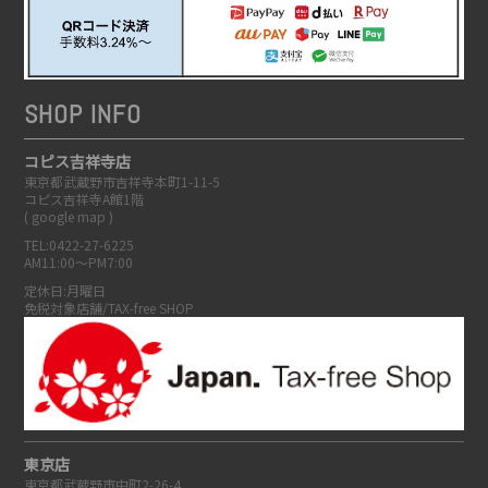
SHOP INFO
コピス吉祥寺店
東京都武蔵野市吉祥寺本町1-11-5
コピス吉祥寺A館1階
(
google map
)
TEL:0422-27-6225
AM11:00～PM7:00
定休日:月曜日
免税対象店舗/TAX-free SHOP
東京店
東京都武蔵野市中町2-26-4