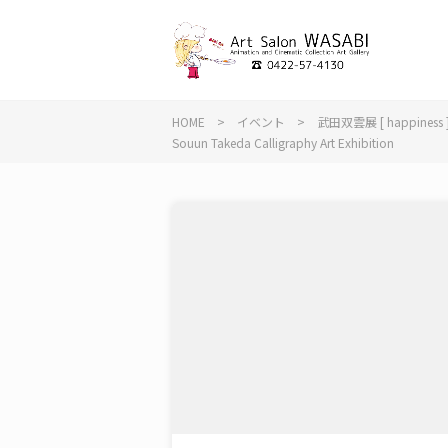
HOME
>
イベント
>
武田双雲展 [ happiness 
Souun Takeda Calligraphy Art Exhibition