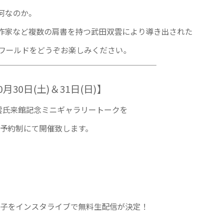
は何なのか。
ー作家など複数の肩書を持つ武田双雲により導き出された
essワールドをどうぞお楽しみください。
￣￣￣￣￣￣￣￣￣￣￣￣￣￣￣￣￣￣￣￣
30日(土)＆31日(日)】
田双雲氏来館記念ミニギャラリートークを
予約制にて開催致します。
子をインスタライブで無料生配信が決定！