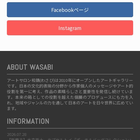
Facebookページ
Instagram
ABOUT WASABI
アートサロン和錆(わさび)は2010年にオープンしたアートギャラリー
です。日本の文化的表現の分野から作家個人のメッセージやアート的
役割を第一に考え、作品の素晴らしさと重要性を発信し続けていま
す。本来の箱としての役割を越えた個展のプロデュースにも力を入
れ、地域やジャンルの力を通して日本のアートを日々世界に広めてい
ます。
INFORMATION
2026.07.28
【新商品】水森亜土 カプセルトイ『ポーチ＆バッグコレクション』