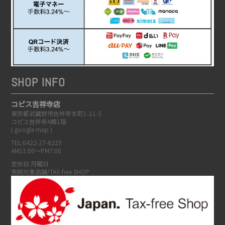
SHOP INFO
コピス吉祥寺店
東京都武蔵野市吉祥寺本町1-11-5
コピス吉祥寺A館1階
(
google map
)
TEL:0422-27-6225
AM11:00～PM7:00
定休日:月曜日
免税対象店舗/TAX-free SHOP