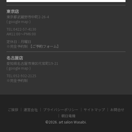
東京店
東京都武蔵野市中町2-26-4
(
google map
)
TEL:0422-57-4130
AM11:00～PM6:00
定休日：月曜日
※完全予約制
【ご予約フォーム】
名古屋店
愛知県名古屋市東区代官町19-21
(
google map
)
TEL:052-932-2125
※完全予約制
ご挨拶
運営会社
プライバシーポリシー
サイトマップ
お問合せ
朝日電機
©2026. art salon Wasabi.