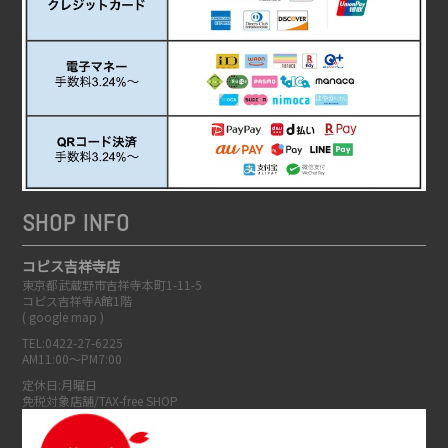
SHOP INFO
コピス吉祥寺店
東京都武蔵野市吉祥寺本町1-11-5
コピス吉祥寺A館1階
(
google map
)
TEL:0422-27-6225
AM11:00～PM7:00
定休日:月曜日
免税対象店舗/TAX-free SHOP