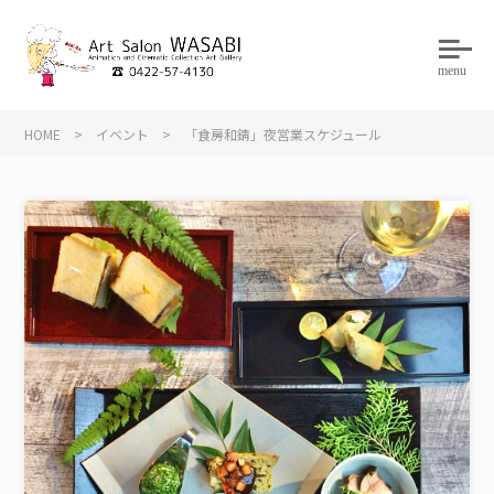
menu
HOME
>
イベント
>
「食房和錆」夜営業スケジュール