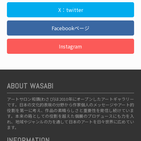
X：twitter
Facebookページ
Instagram
ABOUT WASABI
アートサロン和錆(わさび)は2010年にオープンしたアートギャラリー
です。日本の文化的表現の分野から作家個人のメッセージやアート的
役割を第一に考え、作品の素晴らしさと重要性を発信し続けていま
す。本来の箱としての役割を越えた個展のプロデュースにも力を入
れ、地域やジャンルの力を通して日本のアートを日々世界に広めてい
ます。
INFORMATION