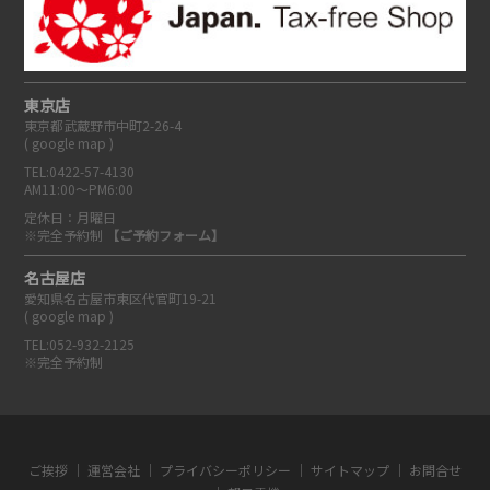
東京店
東京都武蔵野市中町2-26-4
(
google map
)
TEL:0422-57-4130
AM11:00～PM6:00
定休日：月曜日
※完全予約制
【ご予約フォーム】
名古屋店
愛知県名古屋市東区代官町19-21
(
google map
)
TEL:052-932-2125
※完全予約制
ご挨拶
運営会社
プライバシーポリシー
サイトマップ
お問合せ