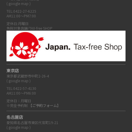
(
google map
)
TEL:0422-27-6225
AM11:00～PM7:00
定休日:月曜日
免税対象店舗/TAX-free SHOP
東京店
東京都武蔵野市中町2-26-4
(
google map
)
TEL:0422-57-4130
AM11:00～PM6:00
定休日：月曜日
※完全予約制
【ご予約フォーム】
名古屋店
愛知県名古屋市東区代官町19-21
(
google map
)