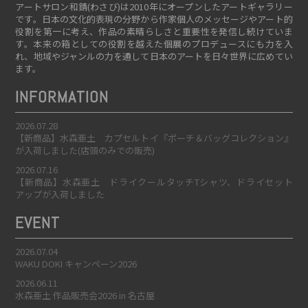
アートサロン和錆(わさび)は2010年にオープンしたアートギャラリー
です。日本の文化的表現の分野から作家個人のメッセージやアート的
役割を第一に考え、作品の素晴らしさと重要性を発信し続けていま
す。本来の箱としての役割を越えた個展のプロデュースにも力を入
れ、地域やジャンルの力を通して日本のアートを日々世界に広めてい
ます。
INFORMATION
2026.07.28
【新商品】水森亜土 カプセルトイ『ポーチ＆バッグコレクション』
が入荷しました(店頭のみでの販売)
2026.07.16
【新商品】水森亜土 ドライクールタッチTシャツ、ドライセット
アップが入荷しました
EVENT
2026.07.04
WAKU DOKI キャンペーン2026
2026.06.11
水森亜土 作品販売会2026 in 名古屋