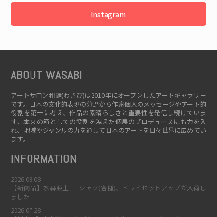
Instagram
ABOUT WASABI
アートサロン和錆(わさび)は2010年にオープンしたアートギャラリー
です。日本の文化的表現の分野から作家個人のメッセージやアート的
役割を第一に考え、作品の素晴らしさと重要性を発信し続けていま
す。本来の箱としての役割を越えた個展のプロデュースにも力を入
れ、地域やジャンルの力を通して日本のアートを日々世界に広めてい
ます。
INFORMATION
2026.08.08
【新商品】水森亜土 Tシャツ(各種)、ドライセットアップが入荷し
ました
2026.07.28