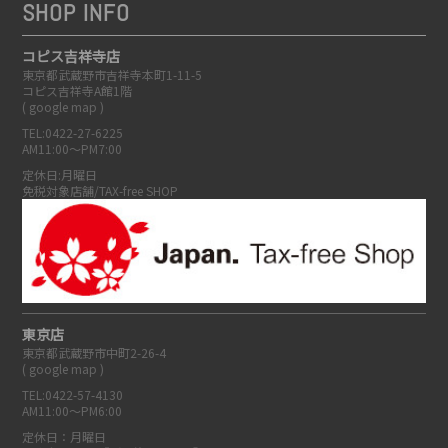
SHOP INFO
コピス吉祥寺店
東京都武蔵野市吉祥寺本町1-11-5
コピス吉祥寺A館1階
(
google map
)
TEL:0422-27-6225
AM11:00～PM7:00
定休日:月曜日
免税対象店舗/TAX-free SHOP
東京店
東京都武蔵野市中町2-26-4
(
google map
)
TEL:0422-57-4130
AM11:00～PM6:00
定休日：月曜日