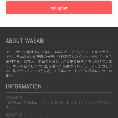
Instagram
ABOUT WASABI
アートサロン和錆(わさび)は2010年にオープンしたアートギャラリー
です。日本の文化的表現の分野から作家個人のメッセージやアート的
役割を第一に考え、作品の素晴らしさと重要性を発信し続けていま
す。本来の箱としての役割を越えた個展のプロデュースにも力を入
れ、地域やジャンルの力を通して日本のアートを日々世界に広めてい
ます。
INFORMATION
2026.08.08
【新商品】水森亜土 Tシャツ(各種)、ドライセットアップが入荷し
ました
2026.07.28