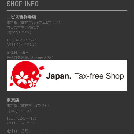
SHOP INFO
コピス吉祥寺店
東京都武蔵野市吉祥寺本町1-11-5
コピス吉祥寺A館1階
(
google map
)
TEL:0422-27-6225
AM11:00～PM7:00
定休日:月曜日
免税対象店舗/TAX-free SHOP
東京店
東京都武蔵野市中町2-26-4
(
google map
)
TEL:0422-57-4130
AM11:00～PM6:00
定休日：月曜日