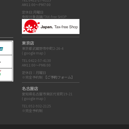
AM11:00～PM7:00
定休日:月曜日
免税対象店舗/TAX-free SHOP
東京店
東京都武蔵野市中町2-26-4
(
google map
)
TEL:0422-57-4130
AM11:00～PM6:00
定休日：月曜日
※完全予約制
【ご予約フォーム】
名古屋店
愛知県名古屋市東区代官町19-21
(
google map
)
TEL:052-932-2125
※完全予約制