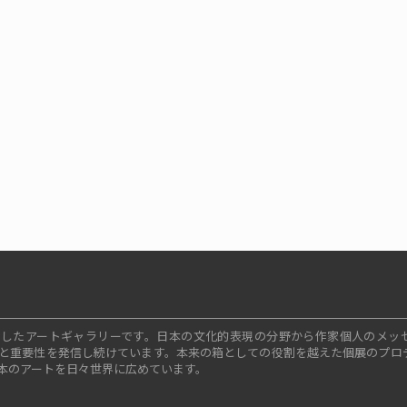
ープンしたアートギャラリーです。日本の文化的表現の分野から作家個人のメッ
と重要性を発信し続けています。本来の箱としての役割を越えた個展のプロ
本のアートを日々世界に広めています。