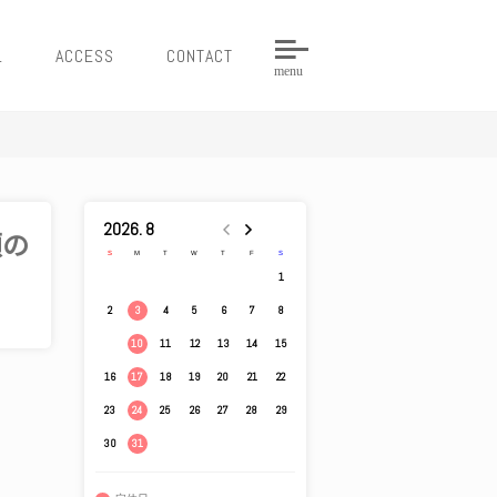
L
ACCESS
CONTACT
menu
2026. 8
頭の
S
M
T
W
T
F
S
1
2
4
5
6
7
8
3
9
11
12
13
14
15
10
16
18
19
20
21
22
17
23
25
26
27
28
29
24
30
31