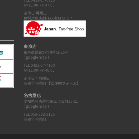
AM11:00～PM7:00
定休日:月曜日
免税対象店舗/TAX-free SHOP
東京店
東京都武蔵野市中町2-26-4
(
google map
)
TEL:0422-57-4130
AM11:00～PM6:00
定休日：月曜日
※完全予約制
【ご予約フォーム】
名古屋店
愛知県名古屋市東区代官町19-21
(
google map
)
TEL:052-932-2125
※完全予約制