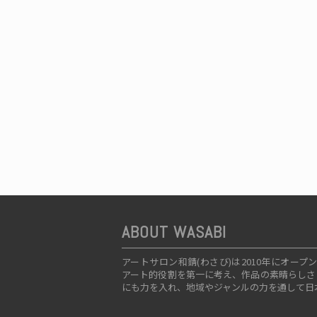
ABOUT WASABI
アートサロン和錆(わさび)は2010年にオ
アート的役割を第一に考え、作品の素晴らしさ
にも力を入れ、地域やジャンルの力を通して日