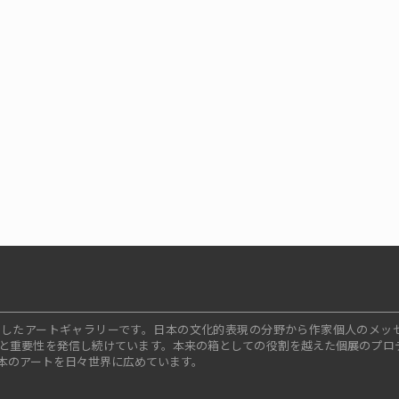
ープンしたアートギャラリーです。日本の文化的表現の分野から作家個人のメッ
と重要性を発信し続けています。本来の箱としての役割を越えた個展のプロ
本のアートを日々世界に広めています。