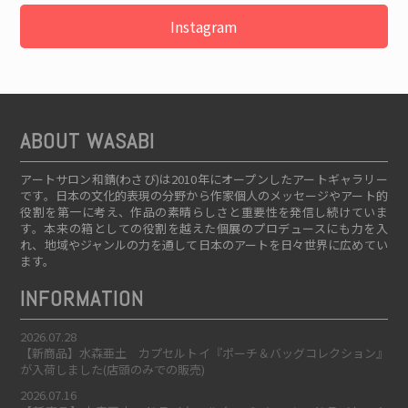
Instagram
ABOUT WASABI
アートサロン和錆(わさび)は2010年にオープンしたアートギャラリー
です。日本の文化的表現の分野から作家個人のメッセージやアート的
役割を第一に考え、作品の素晴らしさと重要性を発信し続けていま
す。本来の箱としての役割を越えた個展のプロデュースにも力を入
れ、地域やジャンルの力を通して日本のアートを日々世界に広めてい
ます。
INFORMATION
2026.07.28
【新商品】水森亜土 カプセルトイ『ポーチ＆バッグコレクション』
が入荷しました(店頭のみでの販売)
2026.07.16