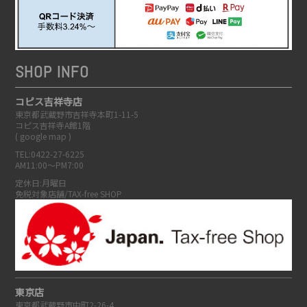
SHOP INFO
コピス吉祥寺店
東京都武蔵野市吉祥寺本町1-11-5
コピス吉祥寺A館1階
(
google map
)
TEL:0422-27-6225
AM11:00～PM7:00
定休日:月曜日
免税対象店舗/TAX-free SHOP
東京店
東京都武蔵野市中町2-26-4