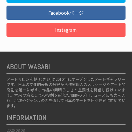
Facebookページ
Instagram
ABOUT WASABI
アートサロン和錆(わさび)は2010年にオープンしたアートギャラリー
です。日本の文化的表現の分野から作家個人のメッセージやアート的
役割を第一に考え、作品の素晴らしさと重要性を発信し続けていま
す。本来の箱としての役割を越えた個展のプロデュースにも力を入
れ、地域やジャンルの力を通して日本のアートを日々世界に広めてい
ます。
INFORMATION
2026.08.08