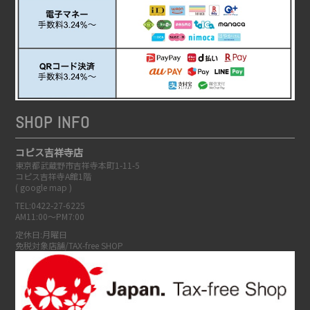
SHOP INFO
コピス吉祥寺店
東京都武蔵野市吉祥寺本町1-11-5
コピス吉祥寺A館1階
(
google map
)
TEL:0422-27-6225
AM11:00～PM7:00
定休日:月曜日
免税対象店舗/TAX-free SHOP