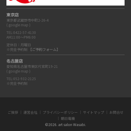
東京店
東京都武蔵野市中町2-26-4
(
google map
)
TEL:0422-57-4130
AM11:00～PM6:00
定休日：月曜日
※完全予約制
【ご予約フォーム】
名古屋店
愛知県名古屋市東区代官町19-21
(
google map
)
TEL:052-932-2125
※完全予約制
ご挨拶
運営会社
プライバシーポリシー
サイトマップ
お問合せ
朝日電機
©2026. art salon Wasabi.