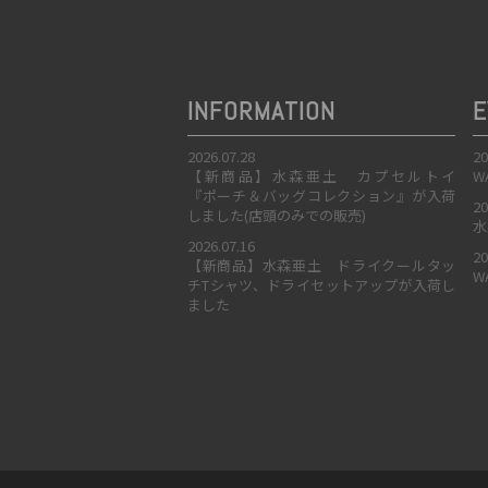
INFORMATION
E
2026.07.28
20
【新商品】水森亜土 カプセルトイ
W
『ポーチ＆バッグコレクション』が入荷
20
しました(店頭のみでの販売)
水
2026.07.16
20
【新商品】水森亜土 ドライクールタッ
W
チTシャツ、ドライセットアップが入荷し
ました