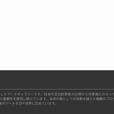
ープンしたアートギャラリーです。日本の文化的表現の分野から作家個人のメッ
と重要性を発信し続けています。本来の箱としての役割を越えた個展のプロ
本のアートを日々世界に広めています。