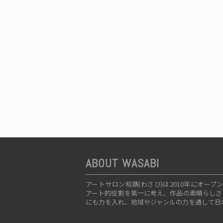
ABOUT WASABI
アートサロン和錆(わさび)は2010年にオ
アート的役割を第一に考え、作品の素晴らしさ
にも力を入れ、地域やジャンルの力を通して日