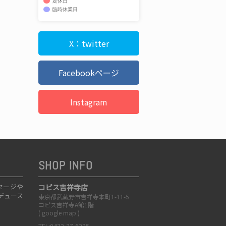
定休日
臨時休業日
X：twitter
Facebookページ
Instagram
SHOP INFO
セージや
コピス吉祥寺店
デュース
東京都武蔵野市吉祥寺本町1-11-5
コピス吉祥寺A館1階
(
google map
)
TEL:0422-27-6225