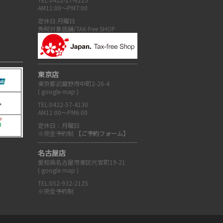
AM11:00～PM7:00
定休日:月曜日
免税対象店舗/TAX-free SHOP
東京店
東京都武蔵野市中町2-26-4
(
google map
)
TEL:0422-57-4130
AM11:00～PM6:00
定休日：月曜日
※完全予約制
【ご予約フォーム】
名古屋店
愛知県名古屋市東区代官町19-21
(
google map
)
TEL:052-932-2125
※完全予約制