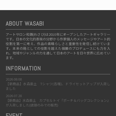
ABOUT WASABI
アートサロン和錆(わさび)は2010年にオープンしたアートギャラリー
です。日本の文化的表現の分野から作家個人のメッセージやアート的
役割を第一に考え、作品の素晴らしさと重要性を発信し続けていま
す。本来の箱としての役割を越えた個展のプロデュースにも力を入
れ、地域やジャンルの力を通して日本のアートを日々世界に広めてい
ます。
INFORMATION
2026.08.08
【新商品】水森亜土 Tシャツ(各種)、ドライセットアップが入荷し
ました
2026.07.28
【新商品】水森亜土 カプセルトイ『ポーチ＆バッグコレクション』
が入荷しました(店頭のみでの販売)
EVENT