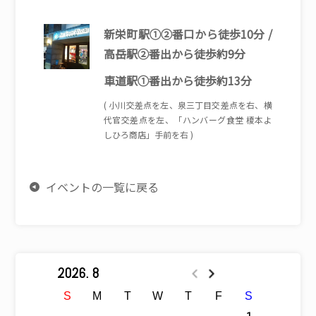
新栄町駅①②番口から徒歩10分 /
高岳駅②番出から徒歩約9分
車道駅①番出から徒歩約13分
( 小川交差点を左、泉三丁目交差点を右、横
代官交差点を左、「ハンバーグ食堂 榎本よ
しひろ商店」手前を右 )
イベントの一覧に戻る
2026. 8
S
M
T
W
T
F
S