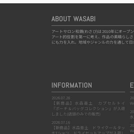
ABOUT WASABI
アートサロン和錆(わさび)は2010年にオ
アート的役割を第一に考え、作品の素晴らしさ
にも力を入れ、地域やジャンルの力を通して日
INFORMATION
E
2026.07.28
20
【新商品】水森亜土 カプセルトイ
W
『ポーチ＆バッグコレクション』が入荷
20
しました(店頭のみでの販売)
水
2026.07.16
20
【新商品】水森亜土 ドライクールタッ
W
チTシャツ、ドライセットアップが入荷し