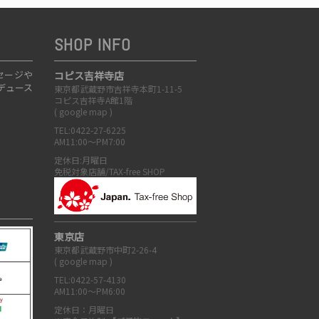
SHOP INFO
セージや
コピス吉祥寺店
デュース
東京都武蔵野市吉祥寺本町1-11-5
コピス吉祥寺A館1階
(
google map
)
TEL:0422-27-6225
AM11:00～PM7:00
定休日:月曜日
免税対象店舗/TAX-free SHOP
東京店
東京都武蔵野市中町2-26-4
(
google map
)
TEL:0422-57-4130
AM11:00～PM6:00
定休日：月曜日